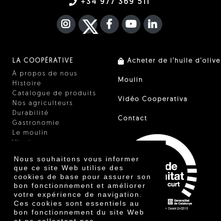
+34 977 369 511
INSTAGRAM
TWITTER
FACEBOOK F
YOUTUBE
FA LINKEDIN I
LA COOPÉRATIVE
Acheter de l'huile d'olive
À propos de nous
Moulin
Histoire
Catalogue de produits
Vidéo Cooperativa
Nos agriculteurs
Durabilité
Contact
Gastronomie
Le moulin
Vinaigre
Autres produits
Nous souhaitons vous informer
Certificats
que ce site Web utilise des
Prix
cookies de base pour assurer son
Innovation
bon fonctionnement et améliorer
votre expérience de navigation.
Ces cookies sont essentiels au
bon fonctionnement du site Web