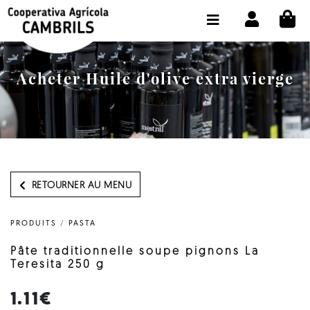
CI
BOUTIQUE ACHETER EN LIGNE
LA COOPÉRATIVE
Acheter Huile d'olive extra vierge
OLEOTOUR
PRODUITS
MOULIN
NOTRE HUILE
RETOURNER AU MENU
CONTACT
PRODUITS
/
PASTA
CHOISIR LA LANGUE:
FR
Pâte traditionnelle soupe pignons La
Teresita 250 g
1.11€