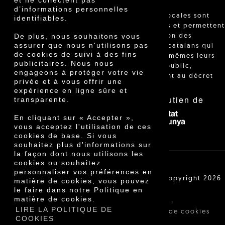
et ne collectent pas
d’informations personnelles
"Les ventes locales sont
identifiables.
réglementées et permettent
De plus, nous souhaitons vous
l'identification des
assurer que nous n'utilisons pas
agriculteurs catalans qui
de cookies de suivi à des fins
vendent eux-mêmes leurs
publicitaires. Nous nous
produits au public,
engageons à protéger votre vie
conformément au décret
privée et à vous offrir une
24/2013."
expérience en ligne sûre et
Avec le soutien de
transparente.
En cliquant sur « Accepter »,
vous acceptez l'utilisation de ces
cookies de base. Si vous
souhaitez plus d'informations sur
la façon dont nous utilisons les
cookies ou souhaitez
personnaliser vos préférences en
Cooperativa Agrícola de Cambrils SCCL | Copyright 2026
matière de cookies, vous pouvez
©
le faire dans notre Politique en
matière de cookies.
·
·
Avis légal
Conditions d'achat
LIRE LA POLITIQUE DE
·
Politique de confidentialité
Politique de cookies
COOKIES