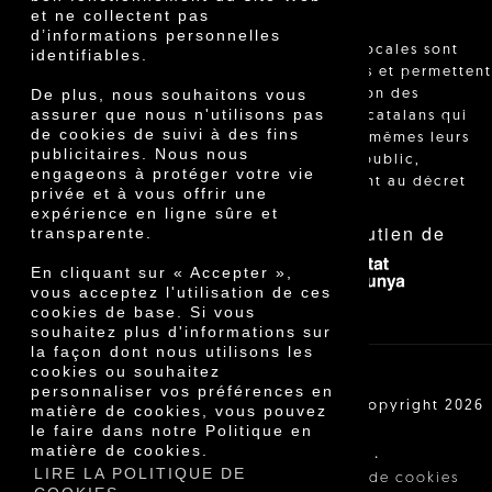
et ne collectent pas
d’informations personnelles
"Les ventes locales sont
identifiables.
réglementées et permettent
De plus, nous souhaitons vous
l'identification des
assurer que nous n'utilisons pas
agriculteurs catalans qui
de cookies de suivi à des fins
vendent eux-mêmes leurs
publicitaires. Nous nous
produits au public,
engageons à protéger votre vie
conformément au décret
privée et à vous offrir une
24/2013."
expérience en ligne sûre et
Avec le soutien de
transparente.
En cliquant sur « Accepter »,
vous acceptez l'utilisation de ces
cookies de base. Si vous
souhaitez plus d'informations sur
la façon dont nous utilisons les
cookies ou souhaitez
personnaliser vos préférences en
Cooperativa Agrícola de Cambrils SCCL | Copyright 2026
matière de cookies, vous pouvez
©
le faire dans notre Politique en
matière de cookies.
·
·
Avis légal
Conditions d'achat
LIRE LA POLITIQUE DE
·
Politique de confidentialité
Politique de cookies