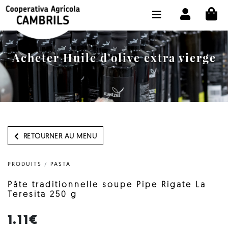
CI
BOUTIQUE ACHETER EN LIGNE
LA COOPÉRATIVE
Acheter Huile d'olive extra vierge
OLEOTOUR
PRODUITS
MOULIN
NOTRE HUILE
RETOURNER AU MENU
CONTACT
PRODUITS
/
PASTA
CHOISIR LA LANGUE:
FR
Pâte traditionnelle soupe Pipe Rigate La
Teresita 250 g
1.11€