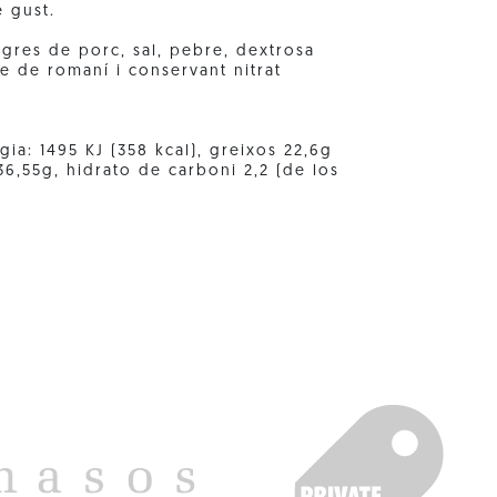
e gust.
agres de porc, sal, pebre, dextrosa
te de romaní i conservant nitrat
gia: 1495 KJ (358 kcal), greixos 22,6g
 36,55g, hidrato de carboni 2,2 (de los