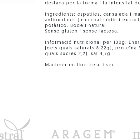
destaca per la forma i la intensitat d
Ingredients: espatlles, cansalada i m
antioxidants (ascorbat sòdic i extrac
potàsico. Bodell natural
Sense gluten i sense lactosa.
Informació nutricional per 100g: Ener
(dels quals saturats 8,22g), proteïna
quals sucres 2,2), sal 4,7g.
Mantenir en lloc fresc i sec.....