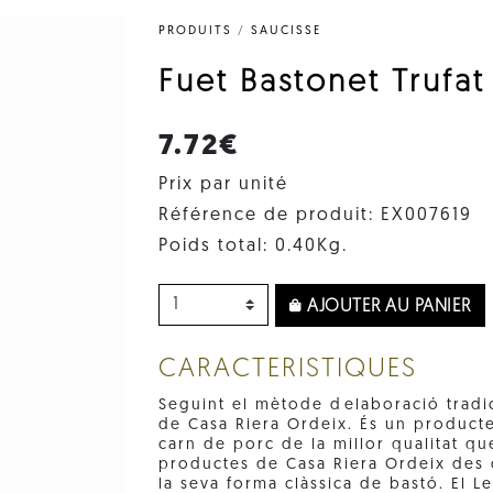
PRODUITS
/
SAUCISSE
Fuet Bastonet Trufat
7.72€
Prix par unité
Référence de produit: EX007619
Poids total: 0.40Kg.
AJOUTER AU PANIER
CARACTERISTIQUES
Seguint el mètode delaboració tradi
de Casa Riera Ordeix. És un producte
carn de porc de la millor qualitat qu
productes de Casa Riera Ordeix des d
la seva forma clàssica de bastó. El L