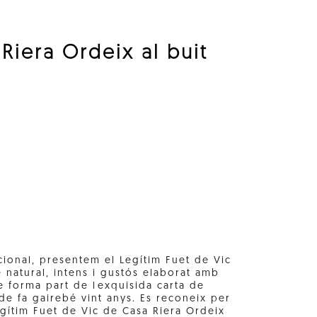
 Riera Ordeix al buit
cional, presentem el Legítim Fuet de Vic
 natural, intens i gustós elaborat amb
e forma part de lexquisida carta de
e fa gairebé vint anys. Es reconeix per
egítim Fuet de Vic de Casa Riera Ordeix