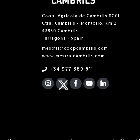
Coop. Agrícola de Cambrils SCCL
Ctra. Cambrils - Montbrió, km 2
43850 Cambrils
Tarragona · Spain
mestral@coopcambrils.com
www.mestralcambrils.com
+34 977 369 511
INSTAGRAM
TWITTER
FACEBOOK F
YOUTUBE
FA LINKEDIN