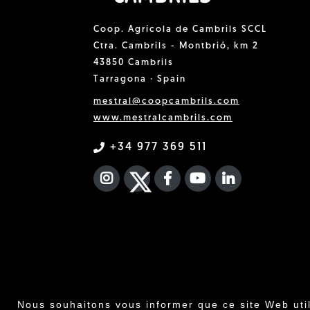
Coop. Agrícola de Cambrils SCCL
Ctra. Cambrils - Montbrió, km 2
43850 Cambrils
Tarragona · Spain
mestral@coopcambrils.com
www.mestralcambrils.com
+34 977 369 511
INSTAGRAM
TWITTER
FACEBOOK F
YOUTUBE
FA LINKEDIN
Nous souhaitons vous informer que ce site Web uti