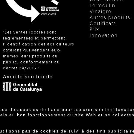
Le moulin
Vinaigre
Autres produits
Certificats
Prix
"Les ventes locales sont
Innovation
réglementées et permettent
l'identification des agriculteurs
catalans qui vendent eux-
 IN
mêmes leurs produits au
public, conformément au
décret 24/2013."
Avec le soutien de
lise des cookies de base pour assurer son bon fonctio
els au bon fonctionnement du site Web et ne collecten
operativa Agrícola de Cambrils SCCL | Copyright 202
tilisons pas de cookies de suivi à des fins publicita
nditions d'achat
·
Politique de confidentialité
·
Polit