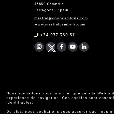
43850 Cambrils
Tarragona · Spain
mestral@coopcambrils.com
www.mestralcambrils.com
+34 977 369 511
INSTAGRAM
TWITTER
FACEBOOK F
YOUTUBE
FA LINKEDIN
Nous souhaitons vous informer que ce site Web uti
expérience de navigation. Ces cookies sont essenti
identifiables.
Co
De plus, nous souhaitons vous assurer que nous n'u
Avis légal
·
Co