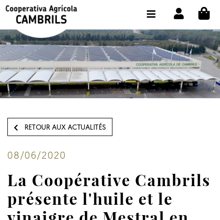
CI
BOUTIQUE ACHETER EN LIGNE
LA COOPÉRATIVE
OLEOTOUR
PRODUITS
MOULIN
RETOUR AUX ACTUALITÉS
NOTRE HUILE
CONTACT
08/06/2020
La Coopérative Cambrils
CHOISIR LA LANGUE:
FR
présente l'huile et le
vinaigre de Mestral en