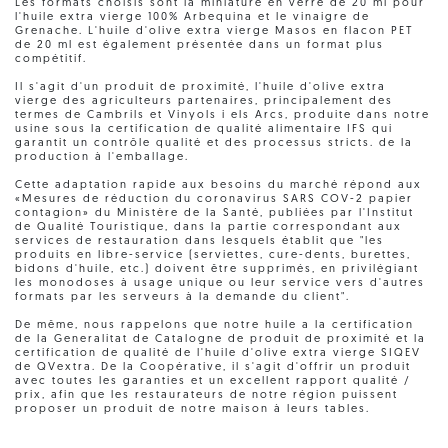
Les formats choisis sont la miniature en verre de 20 ml pour
l'huile extra vierge 100% Arbequina et le vinaigre de
Grenache. L'huile d'olive extra vierge Masos en flacon PET
de 20 ml est également présentée dans un format plus
compétitif.
Il s'agit d'un produit de proximité, l'huile d'olive extra
vierge des agriculteurs partenaires, principalement des
termes de Cambrils et Vinyols i els Arcs, produite dans notre
usine sous la certification de qualité alimentaire IFS qui
garantit un contrôle qualité et des processus stricts. de la
production à l'emballage.
Cette adaptation rapide aux besoins du marché répond aux
«Mesures de réduction du coronavirus SARS COV-2 papier
contagion» du Ministère de la Santé, publiées par l'Institut
de Qualité Touristique, dans la partie correspondant aux
services de restauration dans lesquels établit que "les
produits en libre-service (serviettes, cure-dents, burettes,
bidons d'huile, etc.) doivent être supprimés, en privilégiant
les monodoses à usage unique ou leur service vers d'autres
formats par les serveurs à la demande du client".
De même, nous rappelons que notre huile a la certification
de la Generalitat de Catalogne de produit de proximité et la
certification de qualité de l'huile d'olive extra vierge SIQEV
de QVextra. De la Coopérative, il s'agit d'offrir un produit
avec toutes les garanties et un excellent rapport qualité /
prix, afin que les restaurateurs de notre région puissent
proposer un produit de notre maison à leurs tables.