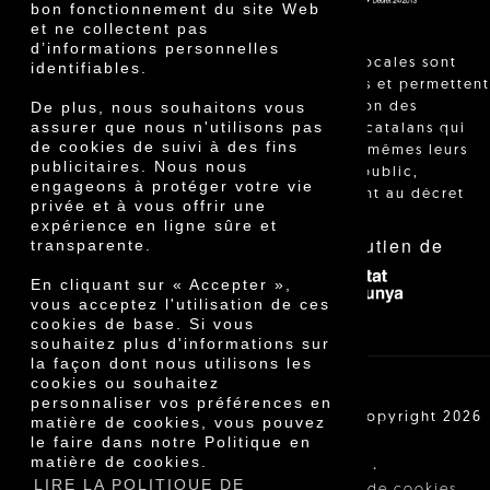
bon fonctionnement du site Web
et ne collectent pas
d’informations personnelles
"Les ventes locales sont
identifiables.
réglementées et permettent
De plus, nous souhaitons vous
l'identification des
assurer que nous n'utilisons pas
agriculteurs catalans qui
de cookies de suivi à des fins
vendent eux-mêmes leurs
publicitaires. Nous nous
produits au public,
engageons à protéger votre vie
conformément au décret
privée et à vous offrir une
24/2013."
expérience en ligne sûre et
Avec le soutien de
transparente.
En cliquant sur « Accepter »,
vous acceptez l'utilisation de ces
cookies de base. Si vous
souhaitez plus d'informations sur
la façon dont nous utilisons les
cookies ou souhaitez
personnaliser vos préférences en
Cooperativa Agrícola de Cambrils SCCL | Copyright 2026
matière de cookies, vous pouvez
©
le faire dans notre Politique en
matière de cookies.
·
·
Avis légal
Conditions d'achat
LIRE LA POLITIQUE DE
·
Politique de confidentialité
Politique de cookies