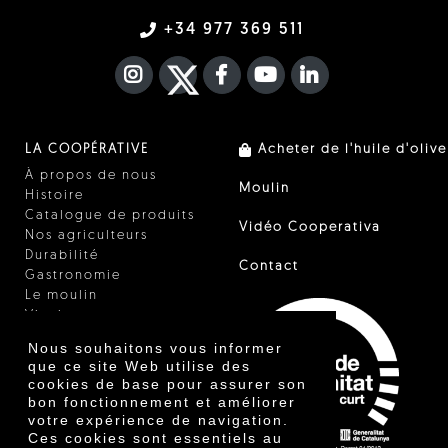
+34 977 369 511
INSTAGRAM
TWITTER
FACEBOOK F
YOUTUBE
FA LINKEDIN I
LA COOPÉRATIVE
Acheter de l'huile d'olive
À propos de nous
Moulin
Histoire
Catalogue de produits
Vidéo Cooperativa
Nos agriculteurs
Durabilité
Contact
Gastronomie
Le moulin
Vinaigre
Autres produits
Nous souhaitons vous informer
Certificats
que ce site Web utilise des
Prix
cookies de base pour assurer son
Innovation
bon fonctionnement et améliorer
votre expérience de navigation.
Ces cookies sont essentiels au