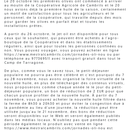
Le 20 octobre les premières olives ont commencé à arriver
au moulin de la Coopérative Agricole de Cambrils et le 20
nous avions déjà la première huile de la saison, certainement
un motif de satisfaction pour tous les agriculteurs et le
personnel. de la coopérative, qui travaille depuis des mois
pour garder les olives en parfait état et toutes les
installations prêtes.
A partir du 26 octobre, le jet oil est disponible pour tous
ceux qui le souhaitent, qui peuvent être achetés à l'agro-
boutique de la Coopérative et dans les établissements
réguliers, ainsi que pour toutes les personnes confinées ou
non. Vous pouvez voyager, vous pouvez acheter en ligne
https://www.mestralcambrils.com/jornades-oli-nou ou par
téléphone au 977369511 avec transport gratuit dans tout le
Camp de Tarragone.
De plus, comme vous le savez tous, le petit-déjeuner
populaire ne pourra pas être célébré et c'est pourquoi du 7
au 28 novembre, nous avons organisé la foire virtuelle de la
nouvelle huile, en plus de télécharger des contenus virtuels,
nous proposerons comme chaque année le le jour du petit-
déjeuner populaire, un bon de réduction de 2 EUR pour que
chacun puisse profiter de la nouvelle huile. À partir du 7
novembre, vous pouvez acheter la nouvelle huile filtrée dans
la ferme de 8h30 à 20h30 et pour éviter la congestion due à
la pandémie au lieu d'une journée, la réduction peut être
utilisée jusqu'au le 21 novembre, des bons de réduction
seront disponibles sur le Web et seront également publiés
dans les médias locaux. N'oubliez pas que pendant cette
période également le produit avec vente en ligne
https://www.mestralcambrils.com/jornades-oli-nou est