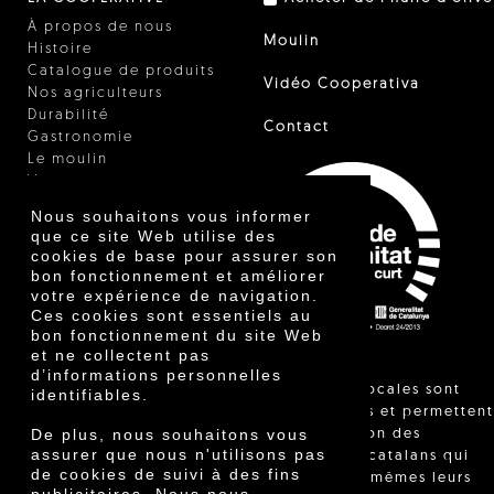
À propos de nous
Moulin
Histoire
Catalogue de produits
Vidéo Cooperativa
Nos agriculteurs
Durabilité
Contact
Gastronomie
Le moulin
Vinaigre
Autres produits
Nous souhaitons vous informer
Certificats
que ce site Web utilise des
Prix
cookies de base pour assurer son
Innovation
bon fonctionnement et améliorer
votre expérience de navigation.
Ces cookies sont essentiels au
bon fonctionnement du site Web
et ne collectent pas
d’informations personnelles
"Les ventes locales sont
identifiables.
réglementées et permettent
De plus, nous souhaitons vous
l'identification des
assurer que nous n'utilisons pas
agriculteurs catalans qui
de cookies de suivi à des fins
vendent eux-mêmes leurs