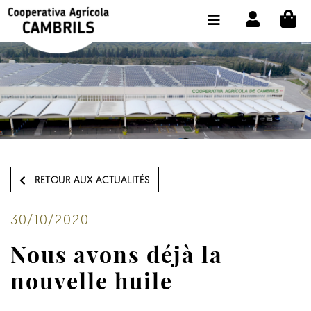
CI
BOUTIQUE ACHETER EN LIGNE
LA COOPÉRATIVE
OLEOTOUR
PRODUITS
MOULIN
RETOUR AUX ACTUALITÉS
NOTRE HUILE
CONTACT
30/10/2020
Nous avons déjà la
CHOISIR LA LANGUE:
FR
nouvelle huile