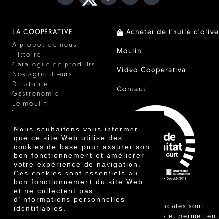
LA COOPÉRATIVE
Acheter de l'huile d'olive
À propos de nous
Moulin
Histoire
Catalogue de produits
Vidéo Cooperativa
Nos agriculteurs
Durabilité
Contact
Gastronomie
Le moulin
Vinaigre
Autres produits
Nous souhaitons vous informer
Certificats
que ce site Web utilise des
Prix
cookies de base pour assurer son
Innovation
bon fonctionnement et améliorer
votre expérience de navigation.
Ces cookies sont essentiels au
bon fonctionnement du site Web
et ne collectent pas
d’informations personnelles
"Les ventes locales sont
identifiables.
réglementées et permettent