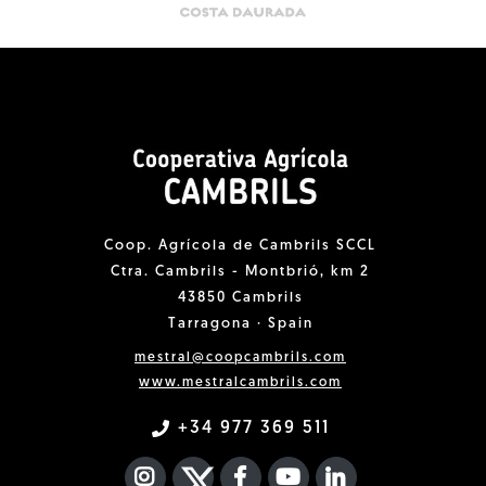
Coop. Agrícola de Cambrils SCCL
Ctra. Cambrils - Montbrió, km 2
43850 Cambrils
Tarragona · Spain
mestral@coopcambrils.com
www.mestralcambrils.com
+34 977 369 511
INSTAGRAM
TWITTER
FACEBOOK F
YOUTUBE
FA LINKEDIN I