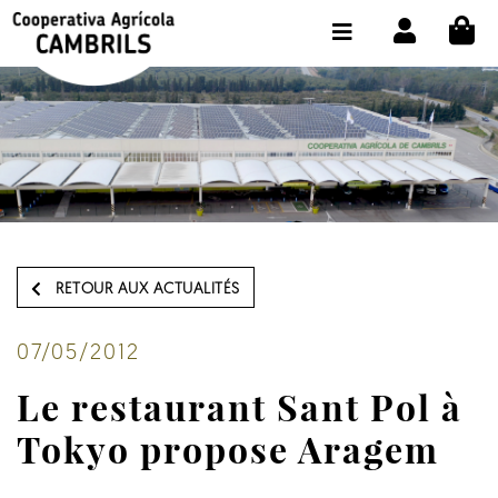
CI
BOUTIQUE ACHETER EN LIGNE
LA COOPÉRATIVE
OLEOTOUR
PRODUITS
MOULIN
RETOUR AUX ACTUALITÉS
NOTRE HUILE
CONTACT
07/05/2012
Le restaurant Sant Pol à
CHOISIR LA LANGUE:
FR
Tokyo propose Aragem