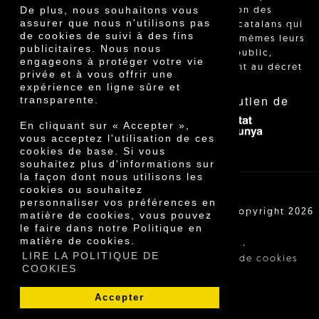
De plus, nous souhaitons vous
l'identification des
assurer que nous n'utilisons pas
agriculteurs catalans qui
de cookies de suivi à des fins
vendent eux-mêmes leurs
publicitaires. Nous nous
produits au public,
engageons à protéger votre vie
conformément au décret
privée et à vous offrir une
24/2013."
expérience en ligne sûre et
Avec le soutien de
transparente.
En cliquant sur « Accepter »,
vous acceptez l'utilisation de ces
cookies de base. Si vous
souhaitez plus d'informations sur
la façon dont nous utilisons les
cookies ou souhaitez
personnaliser vos préférences en
Cooperativa Agrícola de Cambrils SCCL | Copyright 2026
matière de cookies, vous pouvez
©
le faire dans notre Politique en
matière de cookies.
·
·
Avis légal
Conditions d'achat
LIRE LA POLITIQUE DE
·
Politique de confidentialité
Politique de cookies
COOKIES
Accepter