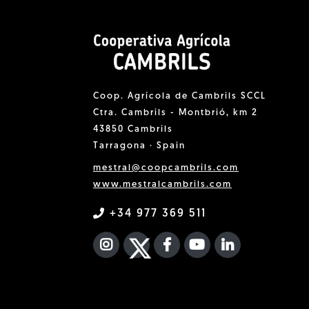
Coop. Agrícola de Cambrils SCCL
Ctra. Cambrils - Montbrió, km 2
43850 Cambrils
Tarragona · Spain
mestral@coopcambrils.com
www.mestralcambrils.com
+34 977 369 511
INSTAGRAM
TWITTER
FACEBOOK F
YOUTUBE
FA LINKEDIN