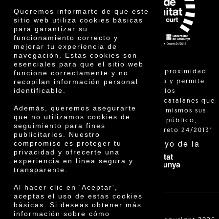
Premios
Queremos informarte de que este
Innovación
sitio web utiliza cookies básicas
para garantizar su
funcionamiento correcto y
mejorar tu experiencia de
navegación. Estas cookies son
esenciales para que el sitio web
"La venta de proximidad
funcione correctamente y no
recopilan información personal
está regulada y permite
identificable.
identificar a los
agricultores catalanes que
Además, queremos asegurarte
venden ellos mismos sus
que no utilizamos cookies de
productos al público,
seguimiento para fines
según el Decreto 24/2013"
publicitarios. Nuestro
Con el apoyo de la
compromiso es proteger tu
privacidad y ofrecerte una
experiencia en línea segura y
transparente.
Al hacer clic en 'Aceptar',
aceptas el uso de estas cookies
básicas. Si deseas obtener más
información sobre cómo