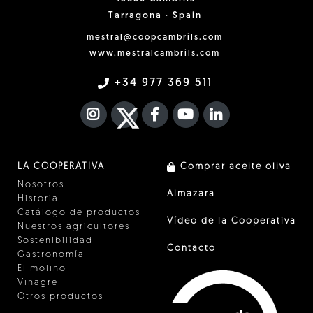
Tarragona · Spain
mestral@coopcambrils.com
www.mestralcambrils.com
+34 977 369 511
INSTAGRAM
TWITTER
FACEBOOK F
YOUTUBE
FA LINKEDIN I
LA COOPERATIVA
Comprar aceite oliva
Nosotros
Almazara
Historia
Catálogo de productos
Vídeo de la Cooperativa
Nuestros agricultores
Sostenibilidad
Contacto
Gastronomía
El molino
Vinagre
Otros productos
Certificados