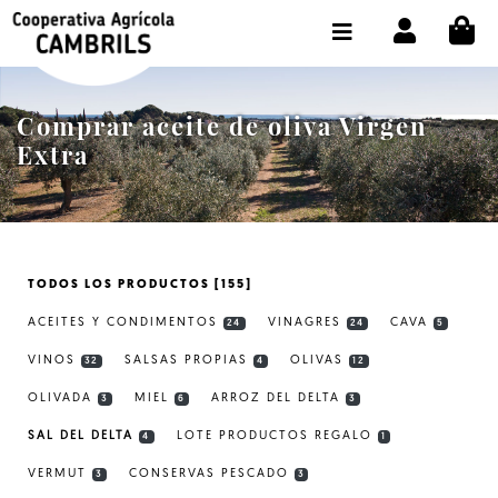
CI
TIENDA COMPRA ONLINE
LA COOPERATIVA
Comprar aceite de oliva Virgen
OLEOTOUR
Extra
PRODUCTOS
ALMAZARA
TODOS LOS PRODUCTOS [155]
NUESTRO ACEITE
ACEITES Y CONDIMENTOS
VINAGRES
CAVA
24
24
5
CONTACTO
VINOS
SALSAS PROPIAS
OLIVAS
32
4
12
OLIVADA
MIEL
ARROZ DEL DELTA
SELECCIONAR IDIOMA :
ES
3
6
3
SAL DEL DELTA
LOTE PRODUCTOS REGALO
4
1
VERMUT
CONSERVAS PESCADO
3
3