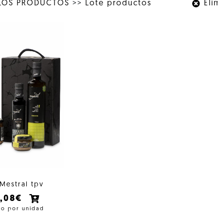
LOS PRODUCTOS
>>
Lote productos
Elim
 Mestral tpv
6,08€
io por unidad