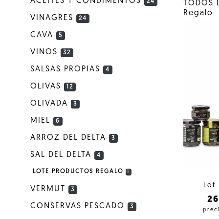
ACEITES Y CONDIMENTOS
24
TODOS 
Regalo
VINAGRES
24
CAVA
5
VINOS
32
SALSAS PROPIAS
4
OLIVAS
12
OLIVADA
3
MIEL
6
ARROZ DEL DELTA
3
SAL DEL DELTA
4
LOTE PRODUCTOS REGALO
1
Lot
VERMUT
3
2
CONSERVAS PESCADO
3
prec