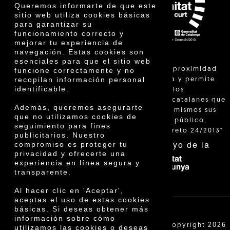
Premios
Queremos informarte de que este
Innovación
sitio web utiliza cookies básicas
para garantizar su
funcionamiento correcto y
mejorar tu experiencia de
navegación. Estas cookies son
esenciales para que el sitio web
"La venta de proximidad
funcione correctamente y no
recopilan información personal
está regulada y permite
identificable.
identificar a los
agricultores catalanes que
Además, queremos asegurarte
venden ellos mismos sus
que no utilizamos cookies de
productos al público,
seguimiento para fines
según el Decreto 24/2013"
publicitarios. Nuestro
Con el apoyo de la
compromiso es proteger tu
privacidad y ofrecerte una
experiencia en línea segura y
transparente.
Al hacer clic en 'Aceptar',
aceptas el uso de estas cookies
básicas. Si deseas obtener más
información sobre cómo
Cooperativa Agrícola de Cambrils SCCL | Copyright 2026
utilizamos las cookies o deseas