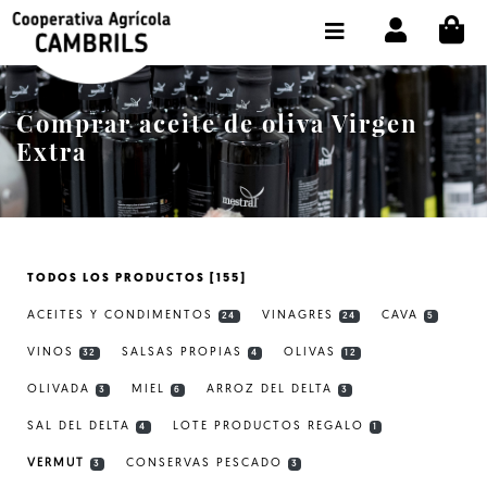
CI
TIENDA COMPRA ONLINE
LA COOPERATIVA
Comprar aceite de oliva Virgen
OLEOTOUR
Extra
PRODUCTOS
ALMAZARA
TODOS LOS PRODUCTOS [155]
NUESTRO ACEITE
ACEITES Y CONDIMENTOS
VINAGRES
CAVA
24
24
5
CONTACTO
VINOS
SALSAS PROPIAS
OLIVAS
32
4
12
OLIVADA
MIEL
ARROZ DEL DELTA
SELECCIONAR IDIOMA :
ES
3
6
3
SAL DEL DELTA
LOTE PRODUCTOS REGALO
4
1
VERMUT
CONSERVAS PESCADO
3
3