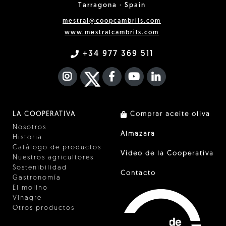
Tarragona · Spain
mestral@coopcambrils.com
www.mestralcambrils.com
+34 977 369 511
INSTAGRAM
TWITTER
FACEBOOK F
YOUTUBE
FA LINKEDIN I
LA COOPERATIVA
Comprar aceite oliva
Nosotros
Almazara
Historia
Catálogo de productos
Vídeo de la Cooperativa
Nuestros agricultores
Sostenibilidad
Contacto
Gastronomía
El molino
Vinagre
Otros productos
Certificados