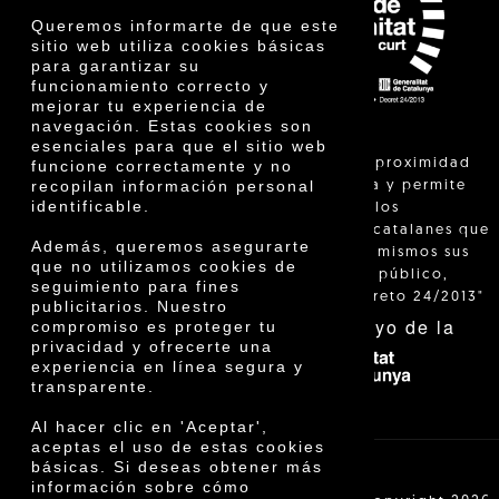
Premios
Queremos informarte de que este
Innovación
sitio web utiliza cookies básicas
para garantizar su
funcionamiento correcto y
mejorar tu experiencia de
navegación. Estas cookies son
esenciales para que el sitio web
"La venta de proximidad
funcione correctamente y no
recopilan información personal
está regulada y permite
identificable.
identificar a los
agricultores catalanes que
Además, queremos asegurarte
venden ellos mismos sus
que no utilizamos cookies de
productos al público,
seguimiento para fines
según el Decreto 24/2013"
publicitarios. Nuestro
Con el apoyo de la
compromiso es proteger tu
privacidad y ofrecerte una
experiencia en línea segura y
transparente.
Al hacer clic en 'Aceptar',
aceptas el uso de estas cookies
básicas. Si deseas obtener más
información sobre cómo