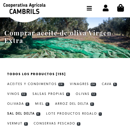
CI
TIENDA COMPRA ONLINE
LA COOPERATIVA
Comprar aceite de oliva Virgen
OLEOTOUR
Extra
PRODUCTOS
ALMAZARA
TODOS LOS PRODUCTOS [155]
NUESTRO ACEITE
ACEITES Y CONDIMENTOS
VINAGRES
CAVA
24
24
5
CONTACTO
VINOS
SALSAS PROPIAS
OLIVAS
32
4
12
OLIVADA
MIEL
ARROZ DEL DELTA
SELECCIONAR IDIOMA :
ES
3
6
3
SAL DEL DELTA
LOTE PRODUCTOS REGALO
4
1
VERMUT
CONSERVAS PESCADO
3
3