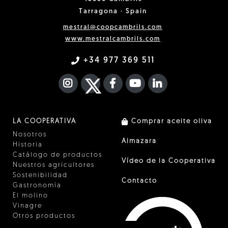
Tarragona · Spain
mestral@coopcambrils.com
www.mestralcambrils.com
+34 977 369 511
INSTAGRAM
TWITTER
FACEBOOK F
YOUTUBE
FA LINKEDIN I
LA COOPERATIVA
Comprar aceite oliva
Nosotros
Almazara
Historia
Catálogo de productos
Vídeo de la Cooperativa
Nuestros agricultores
Sostenibilidad
Contacto
Gastronomía
El molino
Vinagre
Otros productos
Certificados