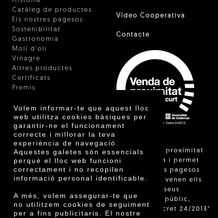
Història
Catàleg de productes
Vídeo Cooperativa
Els nostres pagesos
Sostenibilitat
Contacte
Gastronomia
Molí d'oli
Vinagre
Altres productes
Certificats
Premis
Innovació
Volem informar-te que aquest lloc
web utilitza cookies bàsiques per
garantir-ne el funcionament
correcte i millorar la teva
experiència de navegació.
"La venda de proximitat
Aquestes galetes són essencials
perquè el lloc web funcioni
està regulada i permet
correctament i no recopilen
identificar els pagesos
informació personal identificable.
catalans que venen ells
mateixos els seus
A més, volem assegurar-te que
productes al públic,
no utilitzem cookies de seguiment
segons el Decret 24/2013"
per a fins publicitaris. El nostre