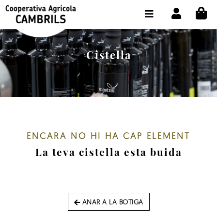
CI
BOTIGA COMPRA ONLINE
LA COOPERATIVA
Cistella
OLEOTOUR
PRODUCTES
ALMÀSSERA
EL NOSTRE OLI
ENCARA NO HI HA CAP ELEMENT
La teva cistella esta buida
CONTACTE
SELECCIONAR IDIOMA:
CAT
ANAR A LA BOTIGA