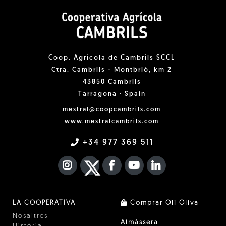
Coop. Agrícola de Cambrils SCCL
Ctra. Cambrils - Montbrió, km 2
43850 Cambrils
Tarragona · Spain
mestral@coopcambrils.com
www.mestralcambrils.com
+34 977 369 511
INSTAGRAM
TWITTER
FACEBOOK F
YOUTUBE
FA LINKEDIN I
LA COOPERATIVA
Comprar Oli Oliva
Nosaltres
Almàssera