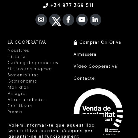
+34 977 369 511
INSTAGRAM
TWITTER
FACEBOOK F
YOUTUBE
FA LINKEDIN I
LA COOPERATIVA
Comprar Oli Oliva
Nosaltres
Almàssera
Història
Catàleg de productes
Vídeo Cooperativa
Els nostres pagesos
Sostenibilitat
Contacte
Gastronomia
Molí d'oli
Vinagre
Altres productes
Certificats
Premis
Innovació
Volem informar-te que aquest lloc
web utilitza cookies bàsiques per
garantir-ne el funcionament