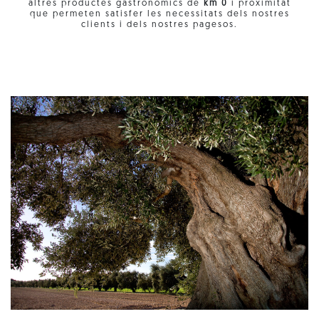
altres productes gastronòmics de
km 0
i proximitat
que permeten satisfer les necessitats dels nostres
clients i dels nostres pagesos.