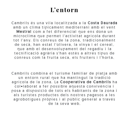
L’entorn
Cambrils és una vila localitzada a la
Costa Daurada
amb un clima típicament mediterrani amb el vent
Mestral
com a fet diferencial que ens dona un
microclima que permet l'activitat agrícola durant
tot l'any. Els conreus de la zona, tradicionalment
de secà, han estat l'olivera, la vinya i el cereal,
que amb el desenvolupament del regadiu i la
tecnificació agrària s'han estès a altres tipus de
conreus com la fruita seca, els fruiters i l'horta.
Cambrils combina el turisme familiar de platja amb
un entorn rural que ha mantingut la tradició
agrícola de la zona. La
Cooperativa de Cambrils
ha
col•laborat a fer possible aquesta convivència i
posa a disposició de tots els habitants de la zona i
als turistes productes dels nostres pagesos a les
agrobotigues pròpies i al públic general a través
de la seva web.