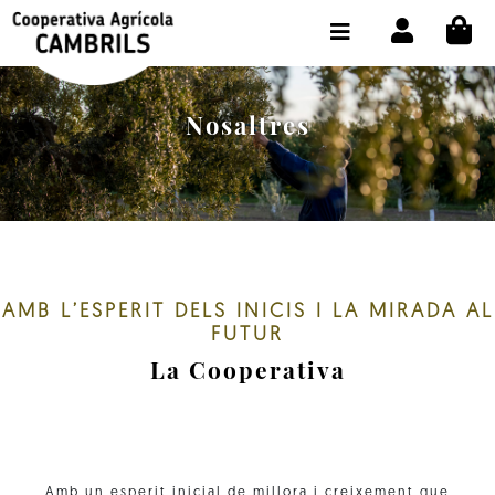
CI
BOTIGA COMPRA ONLINE
LA COOPERATIVA
Nosaltres
OLEOTOUR
PRODUCTES
ALMÀSSERA
EL NOSTRE OLI
AMB L’ESPERIT DELS INICIS I LA MIRADA AL
FUTUR
CONTACTE
La Cooperativa
SELECCIONAR IDIOMA:
CAT
Amb un esperit inicial de millora i creixement que