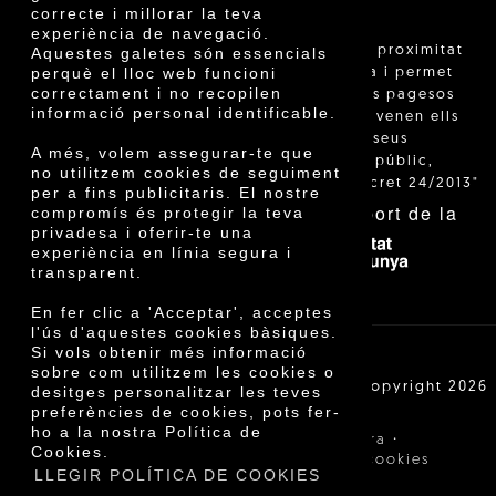
correcte i millorar la teva
experiència de navegació.
"La venda de proximitat
Aquestes galetes són essencials
perquè el lloc web funcioni
està regulada i permet
correctament i no recopilen
identificar els pagesos
informació personal identificable.
catalans que venen ells
mateixos els seus
A més, volem assegurar-te que
productes al públic,
no utilitzem cookies de seguiment
segons el Decret 24/2013"
per a fins publicitaris. El nostre
Amb el suport de la
compromís és protegir la teva
privadesa i oferir-te una
experiència en línia segura i
transparent.
En fer clic a 'Acceptar', acceptes
l'ús d'aquestes cookies bàsiques.
Si vols obtenir més informació
sobre com utilitzem les cookies o
Cooperativa Agrícola de Cambrils SCCL | Copyright 2026
desitges personalitzar les teves
©
preferències de cookies, pots fer-
ho a la nostra Política de
·
·
Avís legal
Condicions de compra
Cookies.
·
Política de privacitat
Política de cookies
LLEGIR POLÍTICA DE COOKIES