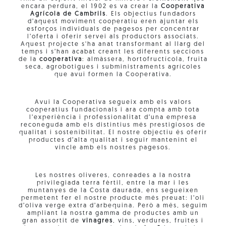
encara perdura, el 1902 es va crear la
Cooperativa
Agrícola de Cambrils
. Els objectius fundadors
d’aquest moviment cooperatiu eren ajuntar els
esforços individuals de pagesos per concentrar
l’oferta i oferir servei als productors associats.
Aquest projecte s'ha anat transformant al llarg del
temps i s’han acabat creant les diferents seccions
de la
cooperativa
: almàssera, hortofructícola, fruita
seca, agrobotigues i subministraments agrícoles
que avui formen la Cooperativa.
Avui la Cooperativa segueix amb els valors
cooperatius fundacionals i ara compta amb tota
l’experiència i professionalitat d’una empresa
reconeguda amb els distintius més prestigiosos de
qualitat i sostenibilitat. El nostre objectiu és oferir
productes d’alta qualitat i seguir mantenint el
vincle amb els nostres pagesos.
Les nostres oliveres, conreades a la nostra
privilegiada terra fèrtil, entre la mar i les
muntanyes de la Costa daurada, ens segueixen
permetent fer el nostre producte més preuat: l’oli
d’oliva verge extra d’arbequina. Però a més, seguim
ampliant la nostra gamma de productes amb un
gran assortit de
vinagres
, vins, verdures, fruites i