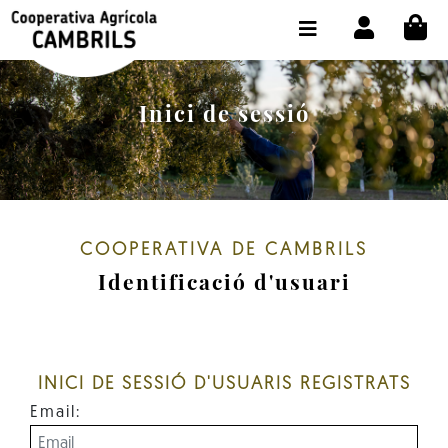
CI
BOTIGA COMPRA ONLINE
LA COOPERATIVA
Inici de sessió
OLEOTOUR
PRODUCTES
ALMÀSSERA
COOPERATIVA DE CAMBRILS
EL NOSTRE OLI
Identificació d'usuari
CONTACTE
SELECCIONAR IDIOMA:
CAT
INICI DE SESSIÓ D'USUARIS REGISTRATS
Email: