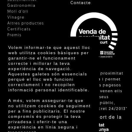
Contacte
Gastronomia
Molí d'oli
Vinagre
Altres productes
Certificats
Premis
Innovació
Volem informar-te que aquest lloc
web utilitza cookies bàsiques per
garantir-ne el funcionament
correcte i millorar la teva
experiència de navegació.
"La venda de proximitat
Aquestes galetes són essencials
perquè el lloc web funcioni
està regulada i permet
correctament i no recopilen
identificar els pagesos
informació personal identificable.
catalans que venen ells
mateixos els seus
A més, volem assegurar-te que
productes al públic,
no utilitzem cookies de seguiment
segons el Decret 24/2013"
per a fins publicitaris. El nostre
Amb el suport de la
compromís és protegir la teva
privadesa i oferir-te una
experiència en línia segura i