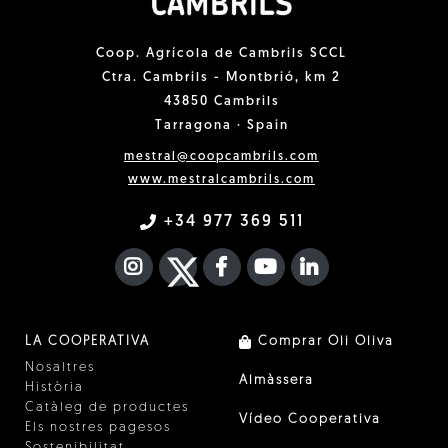
Coop. Agrícola de Cambrils SCCL
Ctra. Cambrils - Montbrió, km 2
43850 Cambrils
Tarragona · Spain
mestral@coopcambrils.com
www.mestralcambrils.com
+34 977 369 511
INSTAGRAM
TWITTER
FACEBOOK F
YOUTUBE
FA LINKEDIN I
LA COOPERATIVA
Comprar Oli Oliva
Nosaltres
Almàssera
Història
Catàleg de productes
Vídeo Cooperativa
Els nostres pagesos
Sostenibilitat