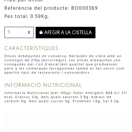
Preu per unitat
Referència del producte: BO000369
Pes total: 0.59Kg.
AFEGIR A LA CISTELLA
CARACTERÍSTIQUES
Olives Arbequines en conserva. Recipient de vidre amb un
contingut de 210g (escorregut). Les olives arbequines són
conegudes per l'oli d'excel.lent qualitat que produeixen,
però a les comarques tarragonines també es fan servir com
aperitiu típic de restaurants i consumidors.
INFORMACIÓ NUTRICIONAL
Informació Nutricional (per 100g): Valor energètic 868 kJ/ 211
kcal, Greixos 21g, dels quals saturats 3.9g, hidrats de
carboni 0g, dels quals sucres 0g, Proteïnes 1.6g, Sal 3.3g.