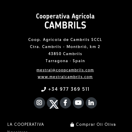
Coop. Agrícola de Cambrils SCCL
Ctra. Cambrils - Montbrió, km 2
43850 Cambrils
Tarragona · Spain
mestral@coopcambrils.com
www.mestralcambrils.com
+34 977 369 511
INSTAGRAM
TWITTER
FACEBOOK F
YOUTUBE
FA LINKEDIN I
LA COOPERATIVA
Comprar Oli Oliva