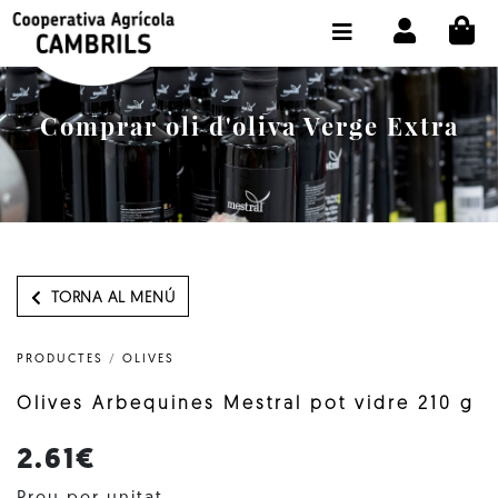
CI
BOTIGA COMPRA ONLINE
LA COOPERATIVA
Comprar oli d'oliva Verge Extra
OLEOTOUR
PRODUCTES
ALMÀSSERA
EL NOSTRE OLI
TORNA AL MENÚ
CONTACTE
PRODUCTES
/
OLIVES
SELECCIONAR IDIOMA:
CAT
Olives Arbequines Mestral pot vidre 210 g
2.61€