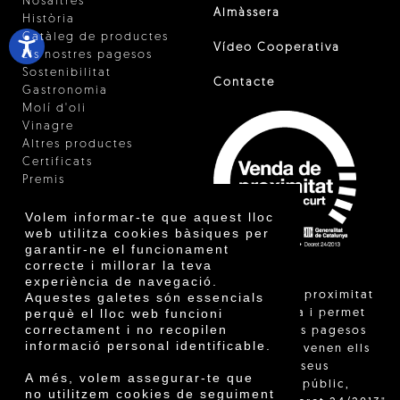
Nosaltres
Almàssera
Història
Catàleg de productes
Vídeo Cooperativa
Els nostres pagesos
Sostenibilitat
Contacte
Gastronomia
Molí d'oli
Vinagre
Altres productes
Certificats
Premis
Innovació
Volem informar-te que aquest lloc
web utilitza cookies bàsiques per
garantir-ne el funcionament
correcte i millorar la teva
experiència de navegació.
"La venda de proximitat
Aquestes galetes són essencials
perquè el lloc web funcioni
està regulada i permet
correctament i no recopilen
identificar els pagesos
informació personal identificable.
catalans que venen ells
mateixos els seus
A més, volem assegurar-te que
productes al públic,
no utilitzem cookies de seguiment