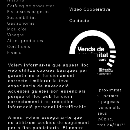
Història
Catàleg de productes
Vídeo Cooperativa
Els nostres pagesos
Sostenibilitat
Contacte
Gastronomia
Molí d'oli
Vinagre
Altres productes
Certificats
Premis
Innovació
Volem informar-te que aquest lloc
web utilitza cookies bàsiques per
garantir-ne el funcionament
correcte i millorar la teva
experiència de navegació.
"La venda de proximitat
Aquestes galetes són essencials
perquè el lloc web funcioni
està regulada i permet
correctament i no recopilen
identificar els pagesos
informació personal identificable.
catalans que venen ells
mateixos els seus
A més, volem assegurar-te que
productes al públic,
no utilitzem cookies de seguiment
segons el Decret 24/2013"
per a fins publicitaris. El nostre