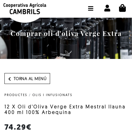
CI
BOTIGA COMPRA ONLINE
LA COOPERATIVA
Comprar oli d'oliva Verge Extra
OLEOTOUR
PRODUCTES
ALMÀSSERA
EL NOSTRE OLI
TORNA AL MENÚ
CONTACTE
PRODUCTES
/
OLIS I INFUSIONATS
SELECCIONAR IDIOMA:
CAT
12 X Oli d'Oliva Verge Extra Mestral llauna
400 ml 100% Arbequina
74.29€