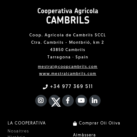
Coop. Agrícola de Cambrils SCCL
Ctra. Cambrils - Montbrió, km 2
43850 Cambrils
Tarragona · Spain
mestral@coopcambrils.com
www.mestralcambrils.com
+34 977 369 511
INSTAGRAM
TWITTER
FACEBOOK F
YOUTUBE
FA LINKEDIN I
LA COOPERATIVA
Comprar Oli Oliva
Nosaltres
Almàssera