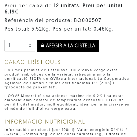
Preu per caixa de
12 unitats. Preu per unitat
6.19€
Referència del producte: BO000507
Pes total: 5.52Kg. Pes per unitat: 0.46Kg.
AFEGIR A LA CISTELLA
CARACTERÍSTIQUES
L'oli més premiat de Catalunya. Oli d'oliva verge extra
produït amb olives de la varietat arbequina amb la
certificació SIQEV de QVExtra internacional. La Cooperativa
Agrícola de Cambrils té les certificacions IFS (2018) i
"producte de proximitat".
L'OOVE Mestral té una acidesa màxima de 0,2% i ha estat
elaborat amb control de temperatura exhaustiu. OOVE de
perfil fruitat madur, molt equilibrat, ideal per a iniciar-se en
el món de l'oli d'oliva verge extra.
INFORMACIÓ NUTRICIONAL
Informació nutricional (per 100ml): Valor energètic 3441kJ /
837kcal, Greixos 93g, de les quals saturats 13g, Hidrats de