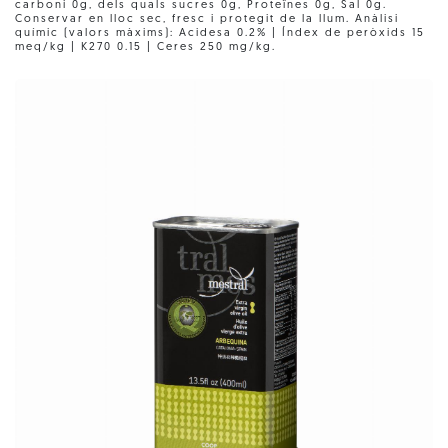
carboni 0g, dels quals sucres 0g, Proteïnes 0g, Sal 0g.
Conservar en lloc sec, fresc i protegit de la llum. Anàlisi
químic (valors màxims): Acidesa 0.2% | Índex de peròxids 15
meq/kg | K270 0.15 | Ceres 250 mg/kg.