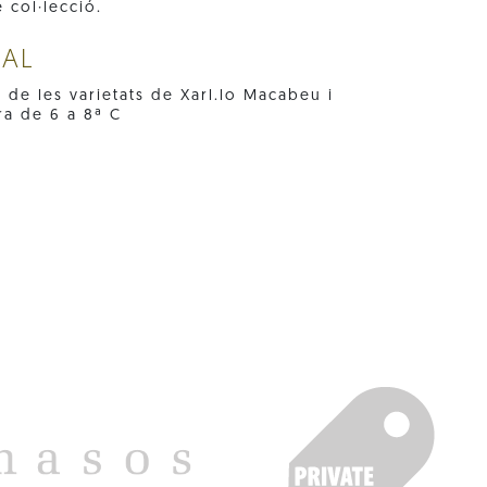
col·lecció.
NAL
or de les varietats de Xarl.lo Macabeu i
ra de 6 a 8ª C