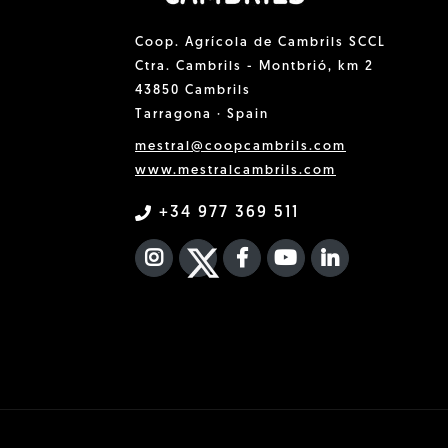
Coop. Agrícola de Cambrils SCCL
Ctra. Cambrils - Montbrió, km 2
43850 Cambrils
Tarragona · Spain
mestral@coopcambrils.com
www.mestralcambrils.com
+34 977 369 511
INSTAGRAM
TWITTER
FACEBOOK F
YOUTUBE
FA LINKEDIN