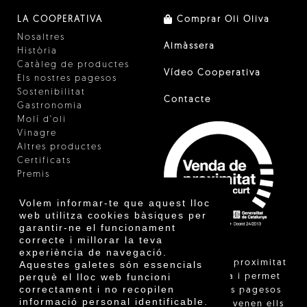
LA COOPERATIVA
Comprar Oli Oliva
Nosaltres
Almàssera
Història
Catàleg de productes
Vídeo Cooperativa
Els nostres pagesos
Sostenibilitat
Contacte
Gastronomia
Molí d'oli
Vinagre
Altres productes
Certificats
Premis
Innovació
Volem informar-te que aquest lloc
web utilitza cookies bàsiques per
garantir-ne el funcionament
correcte i millorar la teva
experiència de navegació.
"La venda de proximitat
Aquestes galetes són essencials
perquè el lloc web funcioni
està regulada i permet
correctament i no recopilen
identificar els pagesos
informació personal identificable.
catalans que venen ells