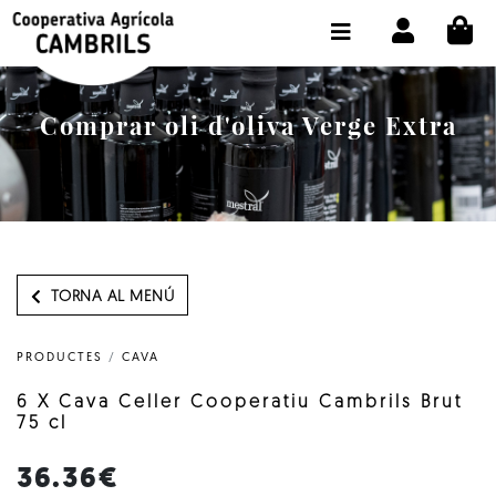
CI
BOTIGA COMPRA ONLINE
LA COOPERATIVA
Comprar oli d'oliva Verge Extra
OLEOTOUR
PRODUCTES
ALMÀSSERA
EL NOSTRE OLI
TORNA AL MENÚ
CONTACTE
PRODUCTES
/
CAVA
SELECCIONAR IDIOMA:
CAT
6 X Cava Celler Cooperatiu Cambrils Brut
75 cl
36.36€