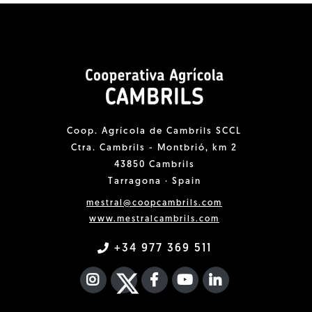
Coop. Agrícola de Cambrils SCCL
Ctra. Cambrils - Montbrió, km 2
43850 Cambrils
Tarragona · Spain
mestral@coopcambrils.com
www.mestralcambrils.com
+34 977 369 511
INSTAGRAM
TWITTER
FACEBOOK F
YOUTUBE
FA LINKEDIN I