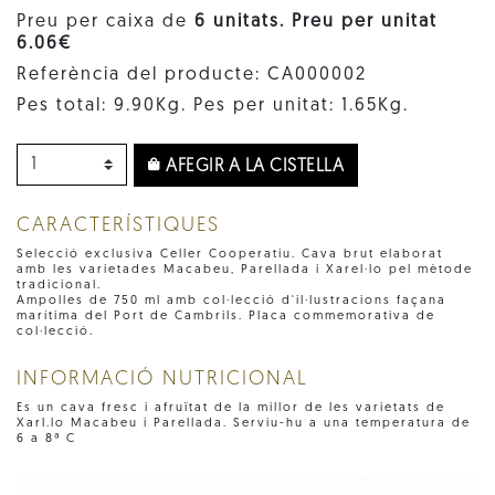
Preu per caixa de
6 unitats. Preu per unitat
6.06€
Referència del producte: CA000002
Pes total: 9.90Kg. Pes per unitat: 1.65Kg.
AFEGIR A LA CISTELLA
CARACTERÍSTIQUES
Selecció exclusiva Celler Cooperatiu. Cava brut elaborat
amb les varietades Macabeu, Parellada i Xarel·lo pel mètode
tradicional.
Ampolles de 750 ml amb col·lecció d'il·lustracions façana
marítima del Port de Cambrils. Placa commemorativa de
col·lecció.
INFORMACIÓ NUTRICIONAL
Es un cava fresc i afruïtat de la millor de les varietats de
Xarl.lo Macabeu i Parellada. Serviu-hu a una temperatura de
6 a 8ª C