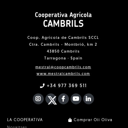
Coop. Agrícola de Cambrils SCCL
Ctra. Cambrils - Montbrió, km 2
43850 Cambrils
Tarragona · Spain
mestral@coopcambrils.com
www.mestralcambrils.com
+34 977 369 511
INSTAGRAM
TWITTER
FACEBOOK F
YOUTUBE
FA LINKEDIN I
LA COOPERATIVA
Comprar Oli Oliva
Nosaltres