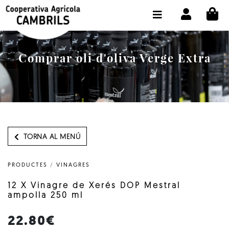
CI
BOTIGA COMPRA ONLINE
LA COOPERATIVA
Comprar oli d'oliva Verge Extra
OLEOTOUR
PRODUCTES
ALMÀSSERA
EL NOSTRE OLI
TORNA AL MENÚ
CONTACTE
PRODUCTES
/
VINAGRES
SELECCIONAR IDIOMA:
CAT
12 X Vinagre de Xerés DOP Mestral
ampolla 250 ml
22.80€