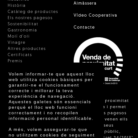
Almàssera
Història
Catàleg de productes
Vídeo Cooperativa
Els nostres pagesos
Sostenibilitat
Contacte
Gastronomia
Molí d'oli
Vinagre
Altres productes
Certificats
Premis
Innovació
Volem informar-te que aquest lloc
web utilitza cookies bàsiques per
garantir-ne el funcionament
correcte i millorar la teva
experiència de navegació.
"La venda de proximitat
Aquestes galetes són essencials
perquè el lloc web funcioni
està regulada i permet
correctament i no recopilen
identificar els pagesos
informació personal identificable.
catalans que venen ells
mateixos els seus
A més, volem assegurar-te que
productes al públic,
no utilitzem cookies de seguiment
segons el Decret 24/2013"