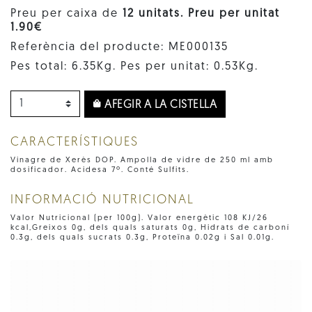
Preu per caixa de
12 unitats. Preu per unitat
1.90€
Referència del producte: ME000135
Pes total: 6.35Kg. Pes per unitat: 0.53Kg.
AFEGIR A LA CISTELLA
CARACTERÍSTIQUES
Vinagre de Xerès DOP. Ampolla de vidre de 250 ml amb
dosificador. Acidesa 7º. Conté Sulfits.
INFORMACIÓ NUTRICIONAL
Valor Nutricional (per 100g). Valor energètic 108 KJ/26
kcal,Greixos 0g, dels quals saturats 0g, Hidrats de carboní
0.3g, dels quals sucrats 0.3g, Proteïna 0.02g i Sal 0.01g.