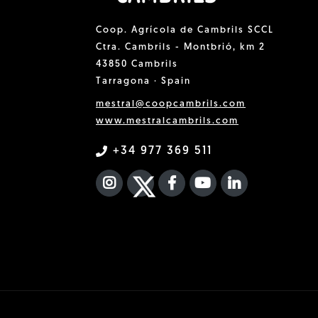
Coop. Agrícola de Cambrils SCCL
Ctra. Cambrils - Montbrió, km 2
43850 Cambrils
Tarragona · Spain
mestral@coopcambrils.com
www.mestralcambrils.com
+34 977 369 511
INSTAGRAM
TWITTER
FACEBOOK F
YOUTUBE
FA LINKEDIN