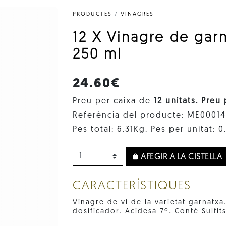
PRODUCTES
/
VINAGRES
12 X Vinagre de gar
250 ml
24.60€
Preu per caixa de
12 unitats. Preu
Referència del producte: ME0001
Pes total: 6.31Kg. Pes per unitat: 0
AFEGIR A LA CISTELLA
CARACTERÍSTIQUES
Vinagre de vi de la varietat garnatx
dosificador. Acidesa 7º. Conté Sulfits