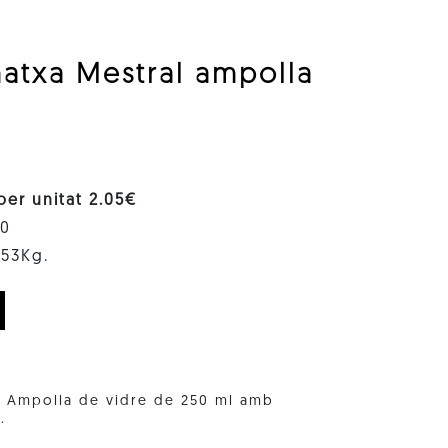
natxa Mestral ampolla
 per unitat 2.05€
40
.53Kg.
a. Ampolla de vidre de 250 ml amb
.