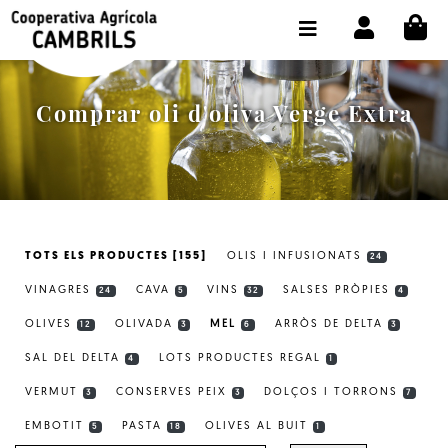
CI
BOTIGA COMPRA ONLINE
LA COOPERATIVA
Comprar oli d'oliva Verge Extra
OLEOTOUR
PRODUCTES
ALMÀSSERA
TOTS ELS PRODUCTES [155]
OLIS I INFUSIONATS
24
EL NOSTRE OLI
VINAGRES
CAVA
VINS
SALSES PRÒPIES
24
5
32
4
CONTACTE
OLIVES
OLIVADA
MEL
ARRÒS DE DELTA
12
3
6
3
SAL DEL DELTA
LOTS PRODUCTES REGAL
SELECCIONAR IDIOMA:
CAT
4
1
VERMUT
CONSERVES PEIX
DOLÇOS I TORRONS
3
3
7
EMBOTIT
PASTA
OLIVES AL BUIT
5
18
1