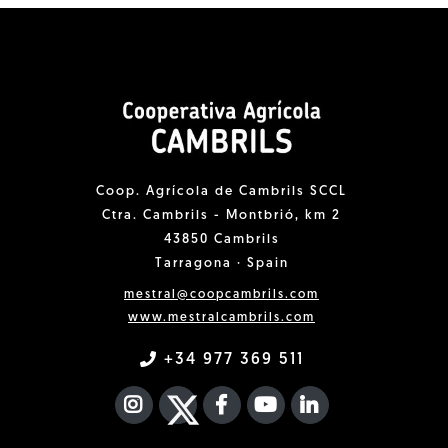
Coop. Agrícola de Cambrils SCCL
Ctra. Cambrils - Montbrió, km 2
43850 Cambrils
Tarragona · Spain
mestral@coopcambrils.com
www.mestralcambrils.com
+34 977 369 511
INSTAGRAM
TWITTER
FACEBOOK F
YOUTUBE
FA LINKEDIN I