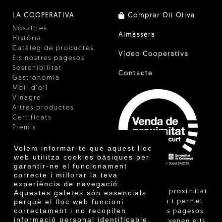
LA COOPERATIVA
Comprar Oli Oliva
Nosaltres
Almàssera
Història
Catàleg de productes
Vídeo Cooperativa
Els nostres pagesos
Sostenibilitat
Contacte
Gastronomia
Molí d'oli
Vinagre
Altres productes
Certificats
Premis
Innovació
Volem informar-te que aquest lloc
web utilitza cookies bàsiques per
garantir-ne el funcionament
correcte i millorar la teva
experiència de navegació.
"La venda de proximitat
Aquestes galetes són essencials
perquè el lloc web funcioni
està regulada i permet
correctament i no recopilen
identificar els pagesos
informació personal identificable.
catalans que venen ells