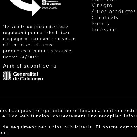
Vinagre
Altres productes
Certificats
Premis
"La venda de proximitat està
Innovació
regulada i permet identificar
els pagesos catalans que venen
ells mateixos els seus
 IN
productes al públic, segons el
Decret 24/2013"
Amb el suport de la
ies bàsiques per garantir-ne el funcionament correcte 
operativa Agrícola de Cambrils SCCL | Copyright 202
el lloc web funcioni correctament i no recopilen infor
Condicions de compra
·
Política de privacitat
·
Polít
de seguiment per a fins publicitaris. El nostre compro
ent.