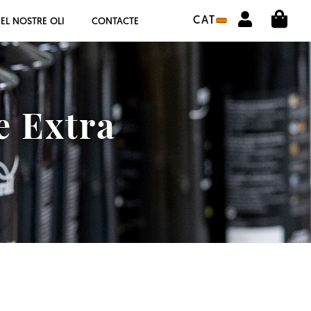
CIS
BOTIGA COMPRA ONLINE
CAT
EL NOSTRE OLI
CONTACTE
LA COOPERATIVA
OLEOTOUR
e Extra
PRODUCTES
ALMÀSSERA
EL NOSTRE OLI
CONTACTE
SELECCIONAR IDIOMA:
CAT