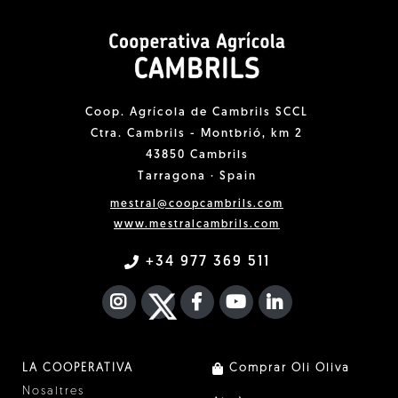
Coop. Agrícola de Cambrils SCCL
Ctra. Cambrils - Montbrió, km 2
43850 Cambrils
Tarragona · Spain
mestral@coopcambrils.com
www.mestralcambrils.com
+34 977 369 511
INSTAGRAM
TWITTER
FACEBOOK F
YOUTUBE
FA LINKEDIN I
LA COOPERATIVA
Comprar Oli Oliva
Nosaltres