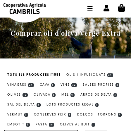
CI
BOTIGA COMPRA ONLINE
LA COOPERATIVA
Comprar oli d'oliva Verge Extra
OLEOTOUR
PRODUCTES
ALMÀSSERA
TOTS ELS PRODUCTES [155]
OLIS I INFUSIONATS
24
EL NOSTRE OLI
VINAGRES
CAVA
VINS
SALSES PRÒPIES
24
5
32
4
CONTACTE
OLIVES
OLIVADA
MEL
ARRÒS DE DELTA
12
3
6
3
SAL DEL DELTA
LOTS PRODUCTES REGAL
SELECCIONAR IDIOMA:
CAT
4
1
VERMUT
CONSERVES PEIX
DOLÇOS I TORRONS
3
3
7
EMBOTIT
PASTA
OLIVES AL BUIT
5
18
1