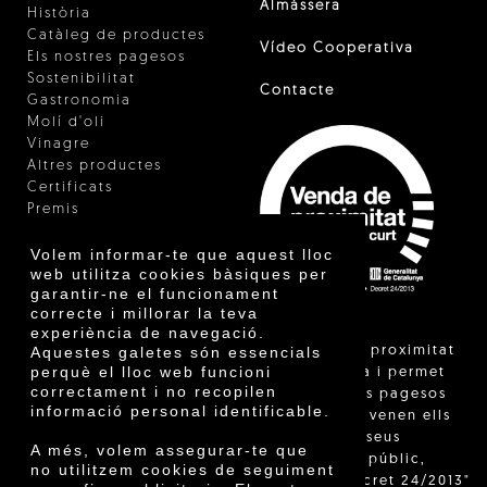
Almàssera
Història
Catàleg de productes
Vídeo Cooperativa
Els nostres pagesos
Sostenibilitat
Contacte
Gastronomia
Molí d'oli
Vinagre
Altres productes
Certificats
Premis
Innovació
Volem informar-te que aquest lloc
web utilitza cookies bàsiques per
garantir-ne el funcionament
correcte i millorar la teva
experiència de navegació.
"La venda de proximitat
Aquestes galetes són essencials
perquè el lloc web funcioni
està regulada i permet
correctament i no recopilen
identificar els pagesos
informació personal identificable.
catalans que venen ells
mateixos els seus
A més, volem assegurar-te que
productes al públic,
no utilitzem cookies de seguiment
segons el Decret 24/2013"